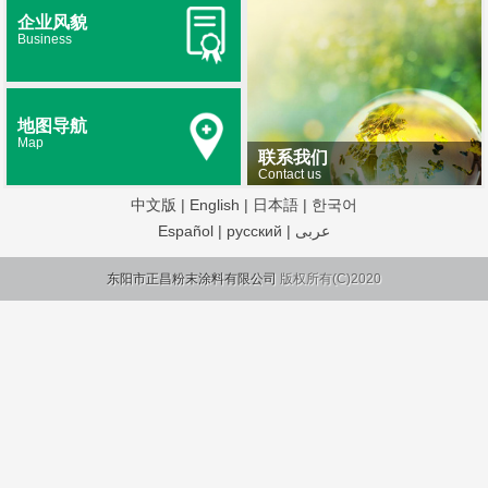
企业风貌
Business
地图导航
Map
联系我们
Contact us
中文版
|
English
|
日本語
|
한국어
Español
|
русский
|
عربى
东阳市正昌粉末涂料有限公司
版权所有(C)2020