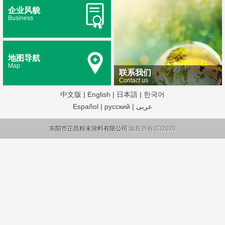
企业风貌
Business
地图导航
Map
联系我们
Contact us
中文版
|
English
|
日本語
|
한국어
Español
|
русский
|
عربى
东阳市正昌粉末涂料有限公司
版权所有(C)2020