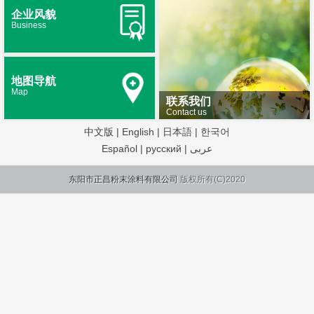
企业风貌
Business
地图导航
Map
联系我们
Contact us
中文版
|
English
|
日本語
|
한국어
Español
|
русский
|
عربى
东阳市正昌粉末涂料有限公司
版权所有(C)2020